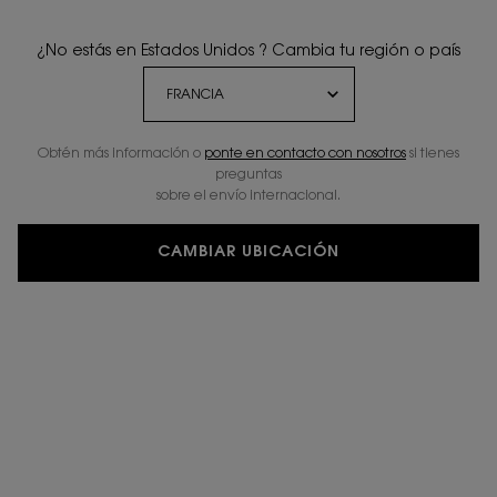
¿No estás en Estados Unidos ? Cambia tu región o país
Obtén más información o
ponte en contacto con nosotros
si tienes
preguntas
sobre el envío internacional.
DRESS YOUR LIPS
CAMBIAR UBICACIÓN
ROUGE PUR
COUTURE THE
SLIM
Labial acabado