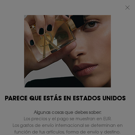
BEAUTY LIGHT CLUB: DISFRUTA DE UN 20% DESCUENTO EN TODA LA WEB
— O UN 25% A PARTIR DE 80 €*
0
MI
0 PRODUCTO
TIENDAS
CESTA
Contenido principal
PARECE QUE ESTÁS EN ESTADOS UNIDOS
Algunas cosas que debes saber:
Los precios y el pago se muestran en EUR.
Los gastos de envío internacional se determinan en
función de tus artículos, forma de envío y destino.