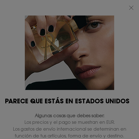
BEAUTY LIGHT CLUB: DISFRUTA DE UN 20% DESCUENTO EN TODA LA WEB
— O UN 25% A PARTIR DE 80 €*
0
MI
0 PRODUCTO
TIENDAS
CESTA
Contenido principal
Inicio
OFERTAS & REGALOS
Selección miembros
Todos OFERTAS EXCLUSIVAS
42 productos
RESTRINGIR
FILTROS
COMPARAR PRODUCTOS
PARECE QUE ESTÁS EN ESTADOS UNIDOS
Algunas cosas que debes saber:
Los precios y el pago se muestran en EUR.
Los gastos de envío internacional se determinan en
función de tus artículos, forma de envío y destino.