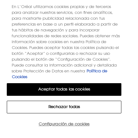
En L’Oréal utilizamos cookies propias y de terceros
para analizar nuestros servicios, con fines analíticos,
PONTE EN CONTACTO CON NOSOTROS
para mostrarte publicidad relacionada con tus
preferencias en base a un perfil elaborado a partir de
ENCUENTRA UNA TIENDA
tus hábitos de navegación y para incorporar
funcionalidades de redes sociales. Puedes obtener más
información sobre cookies en nuestra Política de
+34 919 941 086
Cookies. Puedes aceptar todas las cookies pulsando el
botón “Aceptar” o configurarlas o rechazar su uso
pulsando el botón de “Configuración de Cookies”.
YSL BEAUTÉ
Puede consultar la información adicional y detallada
281, RUE SAINT HONORÉ, 75008 PARIS France
sobre Protección de Datos en nuestra
Política de
Cookies
Aceptar todas las cookies
OPCIÓN DE COMPRA
Rechazar todas
€ - ES (ES)
Configuración de cookies
15€ DE DESCUENTO EN TU PRIMER PEDIDO